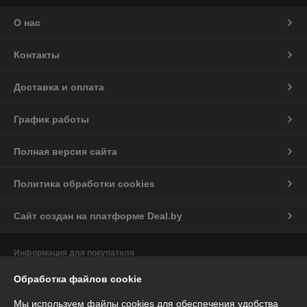
О нас
Контакты
Доставка и оплата
График работы
Полная версия сайта
Политика обработки cookies
Сайт создан на платформе Deal.by
Информация для покупателя
Юридическое лицо:
ООО «Комрайд-Сервис»
Обработка файлов cookie
220099 Республика Беларусь, г.Минск, пер. Зубачева 3-й, д.3, пом. 161
Мы используем файлы cookies для обеспечения удобства
Регистрационный номер ЕГР: 193801382